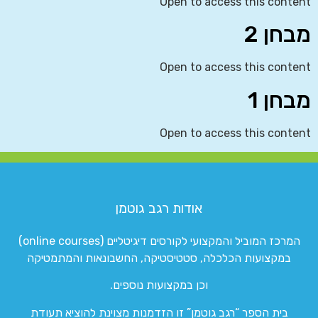
Open to access this content
מבחן 2
Open to access this content
מבחן 1
Open to access this content
אודות רגב גוטמן
המרכז המוביל והמקצועי לקורסים דיגיטליים (online courses)
במקצועות הכלכלה, סטטיסטיקה, החשבונאות והמתמטיקה
וכן במקצועות נוספים.
בית הספר “רגב גוטמן” זו הזדמנות מצוינת להוציא תעודת