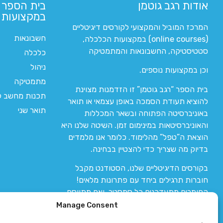
אודות רגב גוטמן
בית הספר 
במקצועות ה
המרכז המוביל והמקצועי לקורסים דיגיטליים
חשבונאות
(online courses) במקצועות הכלכלה,
סטטיסטיקה, החשבונאות והמתמטיקה
כלכלה
ניהול
וכן במקצועות נוספים.
מתמטיקה
בית הספר “רגב גוטמן” זו הזדמנות מצוינת
תכנות מחשב לי
להוציא תעודת הסמכה באופן עצמאי או תואר
תואר שני
באוניברסיטה הפתוחה ובשאר המכללות
והאוניברסיטאות במינימום זמן. השיטה שלנו היא
הוצאת ה”טפל” מהלימוד. כלומר אנו מלמדים
בדיוק מה שצריך כדי להצטיין בבחינה.
בקורסים הדיגיטליים שלנו, הסטודנט מקבל
חוברות תרגילים ביחד עם פתרונות מלאים!
החומרים מתעדכנים כל סמסטר, ואם מתווסף
חומר חדש אז הקורס מתעדכן יחד איתו.
Manage Consent