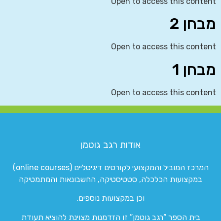
Open to access this content
מבחן 2
Open to access this content
מבחן 1
Open to access this content
אודות רגב גוטמן
המרכז המוביל והמקצועי לקורסים דיגיטליים (online courses)
במקצועות הכלכלה, סטטיסטיקה, החשבונאות והמתמטיקה
וכן במקצועות נוספים.
בית הספר “רגב גוטמן” זו הזדמנות מצוינת להוציא תעודת