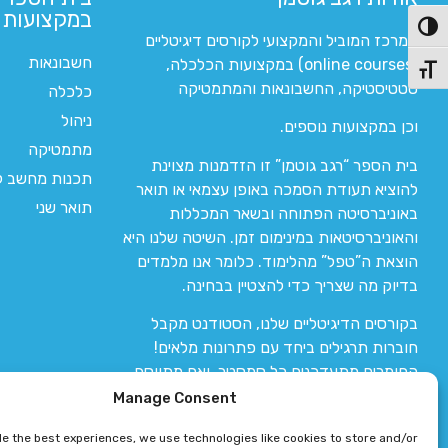
במקצועות ה
פעל/כבה ניגודיות גבוהה
המרכז המוביל והמקצועי לקורסים דיגיטליים
חשבונאות
(online courses) במקצועות הכלכלה,
תג גודל גופן
סטטיסטיקה, החשבונאות והמתמטיקה
כלכלה
ניהול
וכן במקצועות נוספים.
מתמטיקה
בית הספר “רגב גוטמן” זו הזדמנות מצוינת
תכנות מחשב לי
להוציא תעודת הסמכה באופן עצמאי או תואר
תואר שני
באוניברסיטה הפתוחה ובשאר המכללות
והאוניברסיטאות במינימום זמן. השיטה שלנו היא
הוצאת ה”טפל” מהלימוד. כלומר אנו מלמדים
בדיוק מה שצריך כדי להצטיין בבחינה.
בקורסים הדיגיטליים שלנו, הסטודנט מקבל
חוברות תרגילים ביחד עם פתרונות מלאים!
החומרים מתעדכנים כל סמסטר, ואם מתווסף
חומר חדש אז הקורס מתעדכן יחד איתו.
Manage Consent
de the best experiences, we use technologies like cookies to store and/or