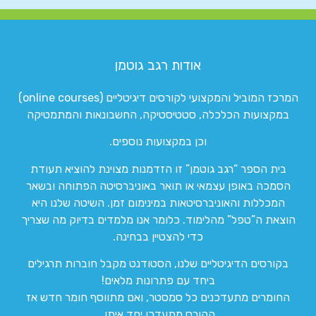
אודות רגב גוטמן
המרכז המוביל והמקצועי לקורסים דיגיטליים (online courses)
במקצועות הכלכלה, סטטיסטיקה, החשבונאות והמתמטיקה
וכן במקצועות נוספים.
בית הספר “רגב גוטמן” זו הזדמנות מצוינת להוציא תעודת
הסמכה באופן עצמאי או תואר באוניברסיטה הפתוחה ובשאר
המכללות והאוניברסיטאות במינימום זמן. השיטה שלנו היא
הוצאת ה”טפל” מהלימוד. כלומר אנו מלמדים בדיוק מה שצריך
כדי להצטיין בבחינה.
בקורסים הדיגיטליים שלנו, הסטודנט מקבל חוברות תרגילים
ביחד עם פתרונות מלאים!
החומרים מתעדכנים כל סמסטר, ואם מתווסף חומר חדש אז
הקורס מתעדכן יחד איתו.