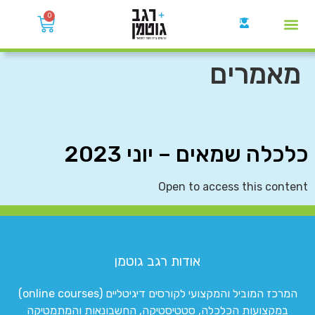
0
קבוצות הWhatsApp
מאמרים
כלכלה שמאים – יוני 2023
Open to access this content
אודות רגב גוטמן
המרכז המוביל והמקצועי לקורסים דיגיטליים (online courses)
במקצועות הכלכלה, סטטיסטיקה, החשבונאות והמתמטיקה