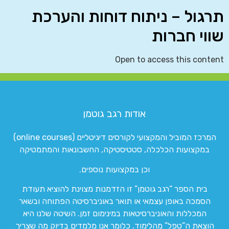
תרגול – ניתוח דוחות והערכת
שווי חברות
Open to access this content
אודות רגב גוטמן
המרכז המוביל והמקצועי לקורסים דיגיטליים (online courses)
במקצועות הכלכלה, סטטיסטיקה, החשבונאות והמתמטיקה
וכן במקצועות נוספים.
בית הספר “רגב גוטמן” זו הזדמנות מצוינת להוציא תעודת
הסמכה באופן עצמאי או תואר באוניברסיטה הפתוחה ובשאר
המכללות והאוניברסיטאות במינימום זמן. השיטה שלנו היא
הוצאת ה”טפל” מהלימוד. כלומר אנו מלמדים בדיוק מה שצריך