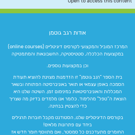
Open to access this content
אודות רגב גוטמן
המרכז המוביל והמקצועי לקורסים דיגיטליים (online courses)
במקצועות הכלכלה, סטטיסטיקה, החשבונאות והמתמטיקה
וכן במקצועות נוספים.
בית הספר “רגב גוטמן” זו הזדמנות מצוינת להוציא תעודת
הסמכה באופן עצמאי או תואר באוניברסיטה הפתוחה ובשאר
המכללות והאוניברסיטאות במינימום זמן. השיטה שלנו היא
הוצאת ה”טפל” מהלימוד. כלומר אנו מלמדים בדיוק מה שצריך
כדי להצטיין בבחינה.
בקורסים הדיגיטליים שלנו, הסטודנט מקבל חוברות תרגילים
ביחד עם פתרונות מלאים!
החומרים מתעדכנים כל סמסטר, ואם מתווסף חומר חדש אז