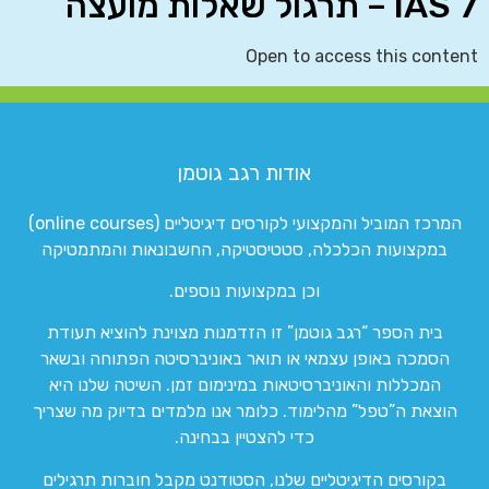
IAS 7 – תרגול שאלות מועצה
Open to access this content
אודות רגב גוטמן
המרכז המוביל והמקצועי לקורסים דיגיטליים (online courses)
במקצועות הכלכלה, סטטיסטיקה, החשבונאות והמתמטיקה
וכן במקצועות נוספים.
בית הספר “רגב גוטמן” זו הזדמנות מצוינת להוציא תעודת
הסמכה באופן עצמאי או תואר באוניברסיטה הפתוחה ובשאר
המכללות והאוניברסיטאות במינימום זמן. השיטה שלנו היא
הוצאת ה”טפל” מהלימוד. כלומר אנו מלמדים בדיוק מה שצריך
כדי להצטיין בבחינה.
בקורסים הדיגיטליים שלנו, הסטודנט מקבל חוברות תרגילים