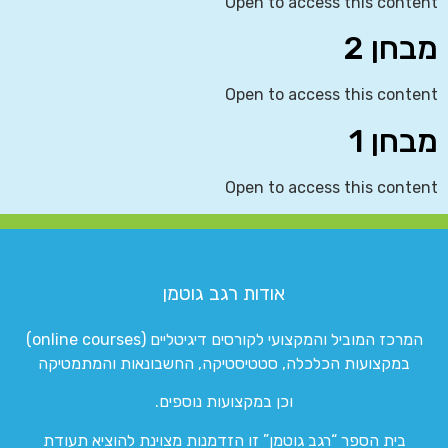
Open to access this content
מבחן 2
Open to access this content
מבחן 1
Open to access this content
אודות רגב גוטמן
המרכז המוביל והמקצועי לקורסים דיגיטליים (online courses)
במקצועות הכלכלה, סטטיסטיקה, החשבונאות והמתמטיקה
וכן במקצועות נוספים.
בית הספר “רגב גוטמן” זו הזדמנות מצוינת להוציא תעודת