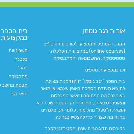
אודות רגב גוטמן
בית הספר 
במקצועות ה
המרכז המוביל והמקצועי לקורסים דיגיטליים
חשבונאות
(online courses) במקצועות הכלכלה,
סטטיסטיקה, החשבונאות והמתמטיקה
כלכלה
ניהול
וכן במקצועות נוספים.
מתמטיקה
בית הספר “רגב גוטמן” זו הזדמנות מצוינת
תכנות מחשב לי
להוציא תעודת הסמכה באופן עצמאי או תואר
תואר שני
באוניברסיטה הפתוחה ובשאר המכללות
והאוניברסיטאות במינימום זמן. השיטה שלנו היא
הוצאת ה”טפל” מהלימוד. כלומר אנו מלמדים
בדיוק מה שצריך כדי להצטיין בבחינה.
בקורסים הדיגיטליים שלנו, הסטודנט מקבל