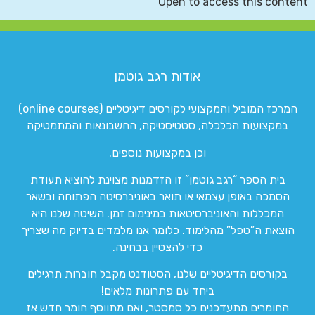
Open to access this content
אודות רגב גוטמן
המרכז המוביל והמקצועי לקורסים דיגיטליים (online courses)
במקצועות הכלכלה, סטטיסטיקה, החשבונאות והמתמטיקה
וכן במקצועות נוספים.
בית הספר “רגב גוטמן” זו הזדמנות מצוינת להוציא תעודת
הסמכה באופן עצמאי או תואר באוניברסיטה הפתוחה ובשאר
המכללות והאוניברסיטאות במינימום זמן. השיטה שלנו היא
הוצאת ה”טפל” מהלימוד. כלומר אנו מלמדים בדיוק מה שצריך
כדי להצטיין בבחינה.
בקורסים הדיגיטליים שלנו, הסטודנט מקבל חוברות תרגילים
ביחד עם פתרונות מלאים!
החומרים מתעדכנים כל סמסטר, ואם מתווסף חומר חדש אז