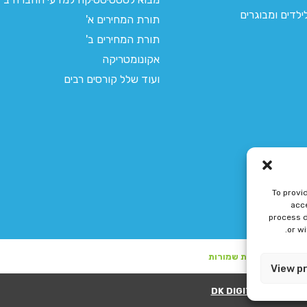
לדים ומבוגרים
תורת המחירים א'
תורת המחירים ב'
אקונומטריקה
ועוד שלל קורסים רבים
To provi
acce
process d
or w
View p
ע"י DK DIGITAL