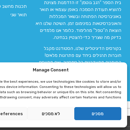
בית הספר “רגב גוטמן” זו הזדמנות מצוינת
תכנות מחשב לי
להוציא תעודת הסמכה באופן עצמאי או תואר
תואר שני
באוניברסיטה הפתוחה ובשאר המכללות
והאוניברסיטאות במינימום זמן. השיטה שלנו היא
הוצאת ה”טפל” מהלימוד. כלומר אנו מלמדים
בדיוק מה שצריך כדי להצטיין בבחינה.
בקורסים הדיגיטליים שלנו, הסטודנט מקבל
חוברות תרגילים ביחד עם פתרונות מלאים!
החומרים מתעדכנים כל סמסטר, ואם מתווסף
חומר חדש אז הקורס מתעדכן יחד איתו.
Manage Consent
de the best experiences, we use technologies like cookies to store and/or
ss device information. Consenting to these technologies will allow us to
ata such as browsing behavior or unique IDs on this site. Not consenting
ithdrawing consent, may adversely affect certain features and functions.
רגב גוטמן 2024 © כל הזכויות שמורות
מסכים
לא מסכים
references
פיתוח ותחזוקת אתר 