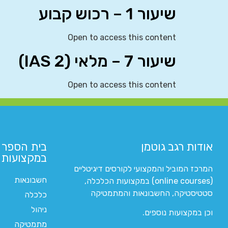
שיעור 1 – רכוש קבוע
Open to access this content
שיעור 7 – מלאי (IAS 2)
Open to access this content
אודות רגב גוטמן
בית הספר 
במקצועות ה
המרכז המוביל והמקצועי לקורסים דיגיטליים
חשבונאות
(online courses) במקצועות הכלכלה,
סטטיסטיקה, החשבונאות והמתמטיקה
כלכלה
ניהול
וכן במקצועות נוספים.
מתמטיקה