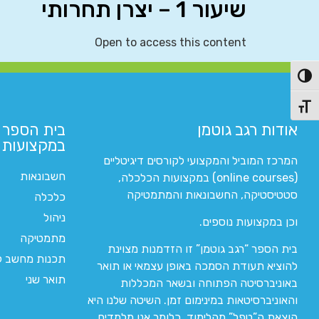
שיעור 1 – יצרן תחרותי
Open to access this content
פעל/כבה ניגודיות גבוהה
תג גודל גופן
אודות רגב גוטמן
בית הספר 
במקצועות ה
המרכז המוביל והמקצועי לקורסים דיגיטליים
חשבונאות
(online courses) במקצועות הכלכלה,
סטטיסטיקה, החשבונאות והמתמטיקה
כלכלה
ניהול
וכן במקצועות נוספים.
מתמטיקה
בית הספר “רגב גוטמן” זו הזדמנות מצוינת
תכנות מחשב לי
להוציא תעודת הסמכה באופן עצמאי או תואר
תואר שני
באוניברסיטה הפתוחה ובשאר המכללות
והאוניברסיטאות במינימום זמן. השיטה שלנו היא
הוצאת ה”טפל” מהלימוד. כלומר אנו מלמדים