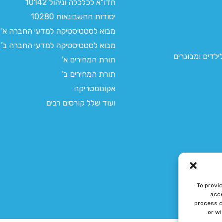
חדו"א לכלכלה וניהול 10142
יסודות החשבונאות 10280
מבוא לסטטיסטיקה למדעי החברה א'
מבוא לסטטיסטיקה למדעי החברה ב'
לדים ומבוגרים
תורת המחירים א'
תורת המחירים ב'
אקונומטריקה
ועוד שלל קורסים רבים
To provi
acce
process d
or w