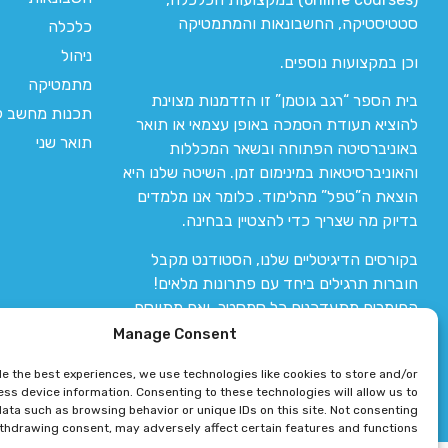
סטטיסטיקה, החשבונאות והמתמטיקה
כלכלה
ניהול
וכן במקצועות נוספים.
מתמטיקה
בית הספר “רגב גוטמן” זו הזדמנות מצוינת
תכנות מחשב לי
להוציא תעודת הסמכה באופן עצמאי או תואר
תואר שני
באוניברסיטה הפתוחה ובשאר המכללות
והאוניברסיטאות במינימום זמן. השיטה שלנו היא
הוצאת ה”טפל” מהלימוד. כלומר אנו מלמדים
בדיוק מה שצריך כדי להצטיין בבחינה.
בקורסים הדיגיטליים שלנו, הסטודנט מקבל
חוברות תרגילים ביחד עם פתרונות מלאים!
החומרים מתעדכנים כל סמסטר, ואם מתווסף
חומר חדש אז הקורס מתעדכן יחד איתו.
Manage Consent
de the best experiences, we use technologies like cookies to store and/or
ss device information. Consenting to these technologies will allow us to
ata such as browsing behavior or unique IDs on this site. Not consenting
ithdrawing consent, may adversely affect certain features and functions.