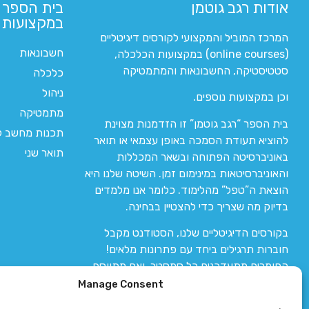
אודות רגב גוטמן
בית הספר 
במקצועות ה
המרכז המוביל והמקצועי לקורסים דיגיטליים
חשבונאות
(online courses) במקצועות הכלכלה,
סטטיסטיקה, החשבונאות והמתמטיקה
כלכלה
ניהול
וכן במקצועות נוספים.
מתמטיקה
בית הספר “רגב גוטמן” זו הזדמנות מצוינת
תכנות מחשב לי
להוציא תעודת הסמכה באופן עצמאי או תואר
תואר שני
באוניברסיטה הפתוחה ובשאר המכללות
והאוניברסיטאות במינימום זמן. השיטה שלנו היא
הוצאת ה”טפל” מהלימוד. כלומר אנו מלמדים
בדיוק מה שצריך כדי להצטיין בבחינה.
בקורסים הדיגיטליים שלנו, הסטודנט מקבל
חוברות תרגילים ביחד עם פתרונות מלאים!
החומרים מתעדכנים כל סמסטר, ואם מתווסף
חומר חדש אז הקורס מתעדכן יחד איתו.
Manage Consent