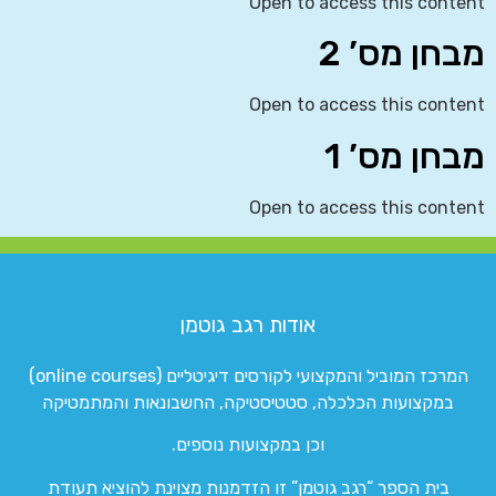
Open to access this content
מבחן מס’ 2
Open to access this content
מבחן מס’ 1
Open to access this content
אודות רגב גוטמן
המרכז המוביל והמקצועי לקורסים דיגיטליים (online courses)
במקצועות הכלכלה, סטטיסטיקה, החשבונאות והמתמטיקה
וכן במקצועות נוספים.
בית הספר “רגב גוטמן” זו הזדמנות מצוינת להוציא תעודת