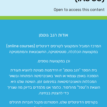
Open to access this content
אודות רגב גוטמן
המרכז המוביל והמקצועי לקורסים דיגיטליים (online courses)
במקצועות הכלכלה, סטטיסטיקה, החשבונאות והמתמטיקה
וכן במקצועות נוספים.
בית הספר “רגב גוטמן” זו הזדמנות מצוינת להוציא תעודת
הסמכה באופן עצמאי או תואר באוניברסיטה הפתוחה ובשאר
המכללות והאוניברסיטאות במינימום זמן. השיטה שלנו היא
הוצאת ה”טפל” מהלימוד. כלומר אנו מלמדים בדיוק מה שצריך
כדי להצטיין בבחינה.
בקורסים הדיגיטליים שלנו, הסטודנט מקבל חוברות תרגילים