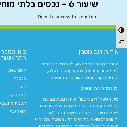
שיעור 6 – נכסים בלתי מוחשיים (IAS 38)
Open to access this content
פעל/כבה ניגודיות גבוהה
תג גודל גופן
אודות רגב גוטמן
בית הספר 
במקצועות ה
המרכז המוביל והמקצועי לקורסים דיגיטליים
חשבונאות
(online courses) במקצועות הכלכלה,
סטטיסטיקה, החשבונאות והמתמטיקה
כלכלה
ניהול
וכן במקצועות נוספים.
מתמטיקה
בית הספר “רגב גוטמן” זו הזדמנות מצוינת
תכנות מחשב לי
להוציא תעודת הסמכה באופן עצמאי או תואר
תואר שני
באוניברסיטה הפתוחה ובשאר המכללות
והאוניברסיטאות במינימום זמן. השיטה שלנו היא
הוצאת ה”טפל” מהלימוד. כלומר אנו מלמדים