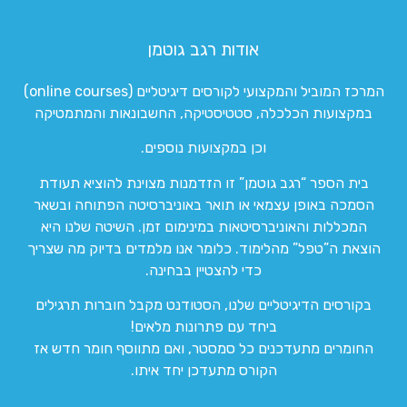
אודות רגב גוטמן
המרכז המוביל והמקצועי לקורסים דיגיטליים (online courses)
במקצועות הכלכלה, סטטיסטיקה, החשבונאות והמתמטיקה
וכן במקצועות נוספים.
בית הספר “רגב גוטמן” זו הזדמנות מצוינת להוציא תעודת
הסמכה באופן עצמאי או תואר באוניברסיטה הפתוחה ובשאר
המכללות והאוניברסיטאות במינימום זמן. השיטה שלנו היא
הוצאת ה”טפל” מהלימוד. כלומר אנו מלמדים בדיוק מה שצריך
כדי להצטיין בבחינה.
בקורסים הדיגיטליים שלנו, הסטודנט מקבל חוברות תרגילים
ביחד עם פתרונות מלאים!
החומרים מתעדכנים כל סמסטר, ואם מתווסף חומר חדש אז
הקורס מתעדכן יחד איתו.