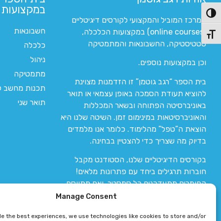
במקצועות ה
פעל/כבה ניגודיות גבוהה
המרכז המוביל והמקצועי לקורסים דיגיטליים
חשבונאות
(online courses) במקצועות הכלכלה,
תג גודל גופן
סטטיסטיקה, החשבונאות והמתמטיקה
כלכלה
ניהול
וכן במקצועות נוספים.
מתמטיקה
בית הספר “רגב גוטמן” זו הזדמנות מצוינת
תכנות מחשב לי
להוציא תעודת הסמכה באופן עצמאי או תואר
תואר שני
באוניברסיטה הפתוחה ובשאר המכללות
והאוניברסיטאות במינימום זמן. השיטה שלנו היא
הוצאת ה”טפל” מהלימוד. כלומר אנו מלמדים
בדיוק מה שצריך כדי להצטיין בבחינה.
בקורסים הדיגיטליים שלנו, הסטודנט מקבל
חוברות תרגילים ביחד עם פתרונות מלאים!
החומרים מתעדכנים כל סמסטר, ואם מתווסף
חומר חדש אז הקורס מתעדכן יחד איתו.
Manage Consent
de the best experiences, we use technologies like cookies to store and/or