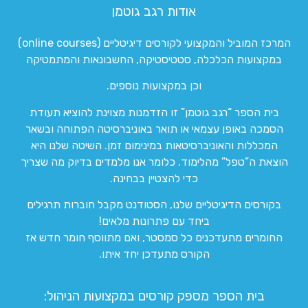
אודות רגב גוטמן
המרכז המוביל והמקצועי לקורסים דיגיטליים (online courses)
במקצועות הכלכלה, סטטיסטיקה, החשבונאות והמתמטיקה
וכן במקצועות נוספים.
בית הספר “רגב גוטמן” זו הזדמנות מצוינת להוציא תעודת
הסמכה באופן עצמאי או תואר באוניברסיטה הפתוחה ובשאר
המכללות והאוניברסיטאות במינימום זמן. השיטה שלנו היא
הוצאת ה”טפל” מהלימוד. כלומר אנו מלמדים בדיוק מה שצריך
כדי להצטיין בבחינה.
בקורסים הדיגיטליים שלנו, הסטודנט מקבל חוברות תרגילים
ביחד עם פתרונות מלאים!
החומרים מתעדכנים כל סמסטר, ואם מתווסף חומר חדש אז
הקורס מתעדכן יחד איתו.
בית הספר מספק קורסים במקצועות הניהול: