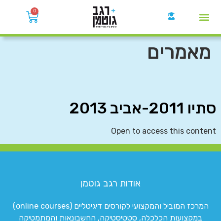
0
קבוצות הWhatsApp
מאמרים
סתיו 2011-אביב 2013
Open to access this content
אודות רגב גוטמן
המרכז המוביל והמקצועי לקורסים דיגיטליים (online courses)
במקצועות הכלכלה, סטטיסטיקה, החשבונאות והמתמטיקה