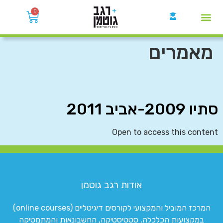
0
קבוצות הWhatsApp
מאמרים
סתיו 2009-אביב 2011
Open to access this content
אודות רגב גוטמן
המרכז המוביל והמקצועי לקורסים דיגיטליים (online courses)
במקצועות הכלכלה, סטטיסטיקה, החשבונאות והמתמטיקה