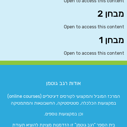
Open to access this content
מבחן 2
Open to access this content
מבחן 1
Open to access this content
אודות רגב גוטמן
המרכז המוביל והמקצועי לקורסים דיגיטליים (online courses)
במקצועות הכלכלה, סטטיסטיקה, החשבונאות והמתמטיקה
וכן במקצועות נוספים.
בית הספר “רגב גוטמן” זו הזדמנות מצוינת להוציא תעודת