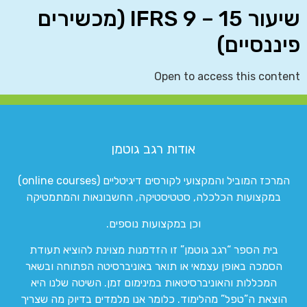
שיעור 15 – IFRS 9 (מכשירים
פיננסיים)
Open to access this content
אודות רגב גוטמן
המרכז המוביל והמקצועי לקורסים דיגיטליים (online courses)
במקצועות הכלכלה, סטטיסטיקה, החשבונאות והמתמטיקה
וכן במקצועות נוספים.
בית הספר “רגב גוטמן” זו הזדמנות מצוינת להוציא תעודת
הסמכה באופן עצמאי או תואר באוניברסיטה הפתוחה ובשאר
המכללות והאוניברסיטאות במינימום זמן. השיטה שלנו היא
הוצאת ה”טפל” מהלימוד. כלומר אנו מלמדים בדיוק מה שצריך