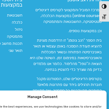
במקצועות ה
פעל/כבה ניגודיות גבוהה
המרכז המוביל והמקצועי לקורסים דיגיטליים
חשבונאות
(online courses) במקצועות הכלכלה,
תג גודל גופן
סטטיסטיקה, החשבונאות והמתמטיקה
כלכלה
ניהול
וכן במקצועות נוספים.
מתמטיקה
בית הספר “רגב גוטמן” זו הזדמנות מצוינת
תכנות מחשב לי
להוציא תעודת הסמכה באופן עצמאי או תואר
תואר שני
באוניברסיטה הפתוחה ובשאר המכללות
והאוניברסיטאות במינימום זמן. השיטה שלנו היא
הוצאת ה”טפל” מהלימוד. כלומר אנו מלמדים
בדיוק מה שצריך כדי להצטיין בבחינה.
בקורסים הדיגיטליים שלנו, הסטודנט מקבל
חוברות תרגילים ביחד עם פתרונות מלאים!
החומרים מתעדכנים כל סמסטר, ואם מתווסף
חומר חדש אז הקורס מתעדכן יחד איתו.
Manage Consent
de the best experiences, we use technologies like cookies to store and/or