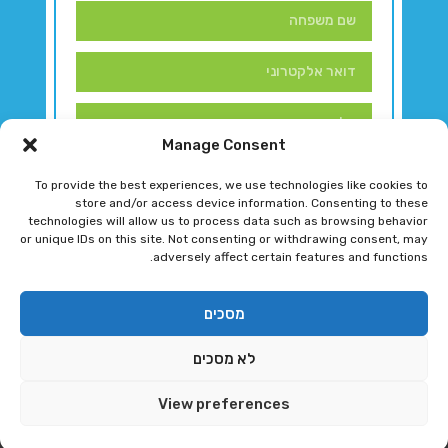
Manage Consent
To provide the best experiences, we use technologies like cookies to
store and/or access device information. Consenting to these
technologies will allow us to process data such as browsing behavior
or unique IDs on this site. Not consenting or withdrawing consent, may
adversely affect certain features and functions.
דברו איתנו!
מסכים
לא מסכים
רגב גוטמן 2024 © כל הזכויות שמורות
View preferences
פיתוח ותחזוקת אתר ע"י DK DIGITAL