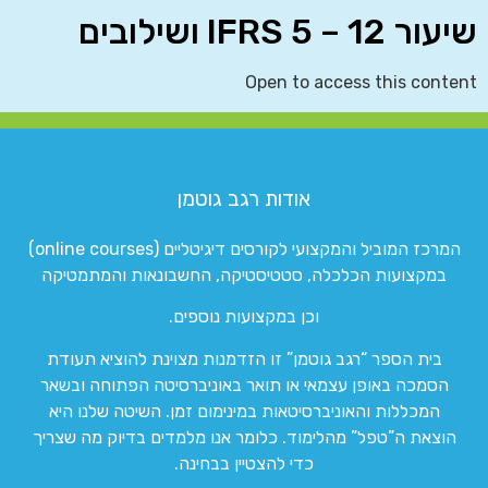
שיעור 12 – IFRS 5 ושילובים
Open to access this content
אודות רגב גוטמן
המרכז המוביל והמקצועי לקורסים דיגיטליים (online courses)
במקצועות הכלכלה, סטטיסטיקה, החשבונאות והמתמטיקה
וכן במקצועות נוספים.
בית הספר “רגב גוטמן” זו הזדמנות מצוינת להוציא תעודת
הסמכה באופן עצמאי או תואר באוניברסיטה הפתוחה ובשאר
המכללות והאוניברסיטאות במינימום זמן. השיטה שלנו היא
הוצאת ה”טפל” מהלימוד. כלומר אנו מלמדים בדיוק מה שצריך
כדי להצטיין בבחינה.