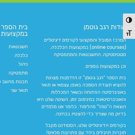
פעל/כבה ניגודיות גבוהה
אודות רגב גוטמן
בית הספר 
במקצועות ה
תג גודל גופן
המרכז המוביל והמקצועי לקורסים דיגיטליים
חשבונאות
(online courses) במקצועות הכלכלה,
סטטיסטיקה, החשבונאות והמתמטיקה
כלכלה
ניהול
וכן במקצועות נוספים.
מתמטיקה
בית הספר “רגב גוטמן” זו הזדמנות מצוינת
תכנות מחשב לי
להוציא תעודת הסמכה באופן עצמאי או תואר
תואר שני
באוניברסיטה הפתוחה ובשאר המכללות
והאוניברסיטאות במינימום זמן. השיטה שלנו היא
הוצאת ה”טפל” מהלימוד. כלומר אנו מלמדים
בדיוק מה שצריך כדי להצטיין בבחינה.
בקורסים הדיגיטליים שלנו, הסטודנט מקבל
חוברות תרגילים ביחד עם פתרונות מלאים!