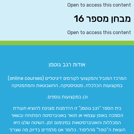
Open to access this content
מבחן מספר 16
Open to access this content
אודות רגב גוטמן
המרכז המוביל והמקצועי לקורסים דיגיטליים (online courses)
במקצועות הכלכלה, סטטיסטיקה, החשבונאות והמתמטיקה
וכן במקצועות נוספים.
בית הספר “רגב גוטמן” זו הזדמנות מצוינת להוציא תעודת
הסמכה באופן עצמאי או תואר באוניברסיטה הפתוחה ובשאר
המכללות והאוניברסיטאות במינימום זמן. השיטה שלנו היא
הוצאת ה”טפל” מהלימוד. כלומר אנו מלמדים בדיוק מה שצריך