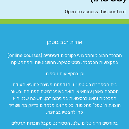
Open to access this content
אודות רגב גוטמן
המרכז המוביל והמקצועי לקורסים דיגיטליים (online courses)
במקצועות הכלכלה, סטטיסטיקה, החשבונאות והמתמטיקה
וכן במקצועות נוספים.
בית הספר “רגב גוטמן” זו הזדמנות מצוינת להוציא תעודת
הסמכה באופן עצמאי או תואר באוניברסיטה הפתוחה ובשאר
המכללות והאוניברסיטאות במינימום זמן. השיטה שלנו היא
הוצאת ה”טפל” מהלימוד. כלומר אנו מלמדים בדיוק מה שצריך
כדי להצטיין בבחינה.
בקורסים הדיגיטליים שלנו, הסטודנט מקבל חוברות תרגילים