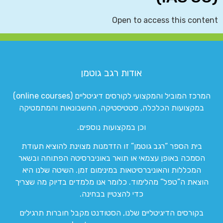
Open to access this content
אודות רגב גוטמן
המרכז המוביל והמקצועי לקורסים דיגיטליים (online courses)
במקצועות הכלכלה, סטטיסטיקה, החשבונאות והמתמטיקה
וכן במקצועות נוספים.
בית הספר “רגב גוטמן” זו הזדמנות מצוינת להוציא תעודת
הסמכה באופן עצמאי או תואר באוניברסיטה הפתוחה ובשאר
המכללות והאוניברסיטאות במינימום זמן. השיטה שלנו היא
הוצאת ה”טפל” מהלימוד. כלומר אנו מלמדים בדיוק מה שצריך
כדי להצטיין בבחינה.
בקורסים הדיגיטליים שלנו, הסטודנט מקבל חוברות תרגילים