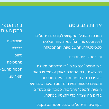
אודות רגב גוטמן
בית הספר 
במקצועות ה
המרכז המוביל והמקצועי לקורסים דיגיטליים
חשבונאות
(online courses) במקצועות הכלכלה,
סטטיסטיקה, החשבונאות והמתמטיקה
כלכלה
ניהול
וכן במקצועות נוספים.
מתמטיקה
בית הספר “רגב גוטמן” זו הזדמנות מצוינת
תכנות מחשב לי
להוציא תעודת הסמכה באופן עצמאי או תואר
תואר שני
באוניברסיטה הפתוחה ובשאר המכללות
והאוניברסיטאות במינימום זמן. השיטה שלנו היא
הוצאת ה”טפל” מהלימוד. כלומר אנו מלמדים
בדיוק מה שצריך כדי להצטיין בבחינה.
בקורסים הדיגיטליים שלנו, הסטודנט מקבל