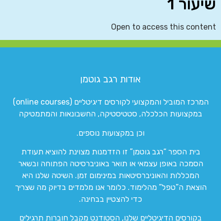
שיעור 1
Open to access this content
אודות רגב גוטמן
המרכז המוביל והמקצועי לקורסים דיגיטליים (online courses)
במקצועות הכלכלה, סטטיסטיקה, החשבונאות והמתמטיקה
וכן במקצועות נוספים.
בית הספר “רגב גוטמן” זו הזדמנות מצוינת להוציא תעודת
הסמכה באופן עצמאי או תואר באוניברסיטה הפתוחה ובשאר
המכללות והאוניברסיטאות במינימום זמן. השיטה שלנו היא
הוצאת ה”טפל” מהלימוד. כלומר אנו מלמדים בדיוק מה שצריך
כדי להצטיין בבחינה.
בקורסים הדיגיטליים שלנו, הסטודנט מקבל חוברות תרגילים