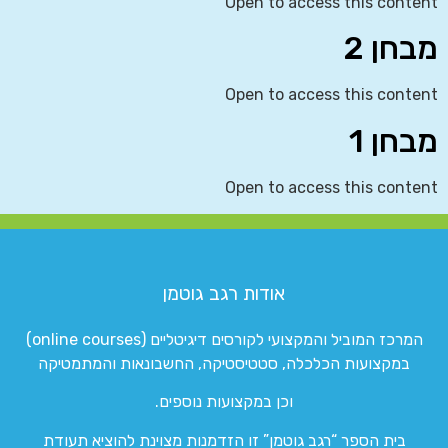
Open to access this content
מבחן 2
Open to access this content
מבחן 1
Open to access this content
אודות רגב גוטמן
המרכז המוביל והמקצועי לקורסים דיגיטליים (online courses)
במקצועות הכלכלה, סטטיסטיקה, החשבונאות והמתמטיקה
וכן במקצועות נוספים.
בית הספר “רגב גוטמן” זו הזדמנות מצוינת להוציא תעודת