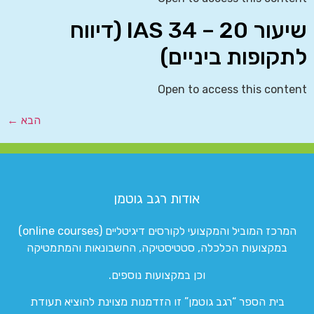
שיעור 20 – IAS 34 (דיווח
לתקופות ביניים)
Open to access this content
הבא
←
אודות רגב גוטמן
המרכז המוביל והמקצועי לקורסים דיגיטליים (online courses)
במקצועות הכלכלה, סטטיסטיקה, החשבונאות והמתמטיקה
וכן במקצועות נוספים.
בית הספר “רגב גוטמן” זו הזדמנות מצוינת להוציא תעודת