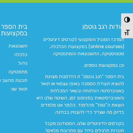
פעל/כבה ניגודיות גבוהה
אודות רגב גוטמן
בית הספר 
במקצועות ה
תג גודל גופן
המרכז המוביל והמקצועי לקורסים דיגיטליים
חשבונאות
(online courses) במקצועות הכלכלה,
סטטיסטיקה, החשבונאות והמתמטיקה
כלכלה
ניהול
וכן במקצועות נוספים.
מתמטיקה
בית הספר “רגב גוטמן” זו הזדמנות מצוינת
תכנות מחשב לי
להוציא תעודת הסמכה באופן עצמאי או תואר
תואר שני
באוניברסיטה הפתוחה ובשאר המכללות
והאוניברסיטאות במינימום זמן. השיטה שלנו היא
הוצאת ה”טפל” מהלימוד. כלומר אנו מלמדים
בדיוק מה שצריך כדי להצטיין בבחינה.
בקורסים הדיגיטליים שלנו, הסטודנט מקבל
חוברות תרגילים ביחד עם פתרונות מלאים!