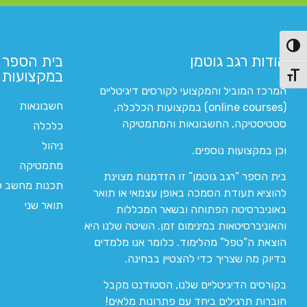
פעל/כבה ניגודיות גבוהה
אודות רגב גוטמן
בית הספר 
במקצועות ה
תג גודל גופן
המרכז המוביל והמקצועי לקורסים דיגיטליים
חשבונאות
(online courses) במקצועות הכלכלה,
סטטיסטיקה, החשבונאות והמתמטיקה
כלכלה
ניהול
וכן במקצועות נוספים.
מתמטיקה
בית הספר “רגב גוטמן” זו הזדמנות מצוינת
תכנות מחשב לי
להוציא תעודת הסמכה באופן עצמאי או תואר
תואר שני
באוניברסיטה הפתוחה ובשאר המכללות
והאוניברסיטאות במינימום זמן. השיטה שלנו היא
הוצאת ה”טפל” מהלימוד. כלומר אנו מלמדים
בדיוק מה שצריך כדי להצטיין בבחינה.
בקורסים הדיגיטליים שלנו, הסטודנט מקבל
חוברות תרגילים ביחד עם פתרונות מלאים!