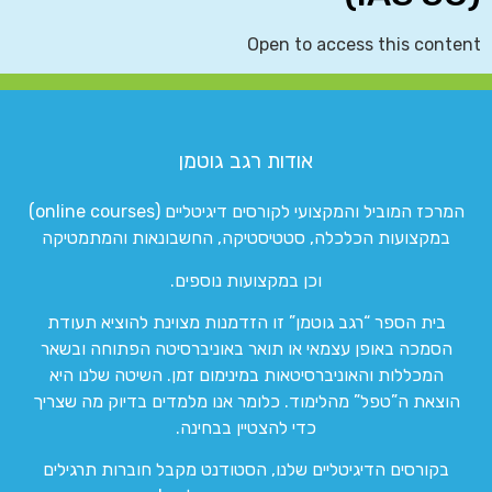
Open to access this content
אודות רגב גוטמן
המרכז המוביל והמקצועי לקורסים דיגיטליים (online courses)
במקצועות הכלכלה, סטטיסטיקה, החשבונאות והמתמטיקה
וכן במקצועות נוספים.
בית הספר “רגב גוטמן” זו הזדמנות מצוינת להוציא תעודת
הסמכה באופן עצמאי או תואר באוניברסיטה הפתוחה ובשאר
המכללות והאוניברסיטאות במינימום זמן. השיטה שלנו היא
הוצאת ה”טפל” מהלימוד. כלומר אנו מלמדים בדיוק מה שצריך
כדי להצטיין בבחינה.
בקורסים הדיגיטליים שלנו, הסטודנט מקבל חוברות תרגילים