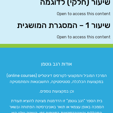
שיעור (חלקי) לדוגמה
Open to access this content
שיעור 1 – המסגרת המושגית
Open to access this content
אודות רגב גוטמן
המרכז המוביל והמקצועי לקורסים דיגיטליים (online courses)
במקצועות הכלכלה, סטטיסטיקה, החשבונאות והמתמטיקה
וכן במקצועות נוספים.
בית הספר “רגב גוטמן” זו הזדמנות מצוינת להוציא תעודת
הסמכה באופן עצמאי או תואר באוניברסיטה הפתוחה ובשאר
המכללות והאוניברסיטאות במינימום זמן. השיטה שלנו היא