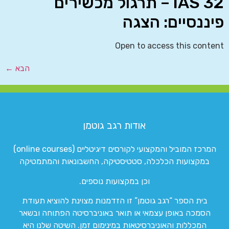
IAS 32 – תרגול מכשירים
פיננסיים: הצגה
Open to access this content
הבא
←
אודות רגב גוטמן
המרכז המוביל והמקצועי לקורסים דיגיטליים (online courses)
במקצועות הכלכלה, סטטיסטיקה, החשבונאות והמתמטיקה
וכן במקצועות נוספים.
בית הספר “רגב גוטמן” זו הזדמנות מצוינת להוציא תעודת
הסמכה באופן עצמאי או תואר באוניברסיטה הפתוחה ובשאר
המכללות והאוניברסיטאות במינימום זמן. השיטה שלנו היא