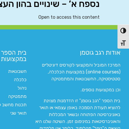
נספח א’ – שינויים בהון העצ
Open to access this content
פעל/כבה ניגודיות גבוהה
תג גודל גופן
אודות רגב גוטמן
בית הספר 
במקצועות ה
המרכז המוביל והמקצועי לקורסים דיגיטליים
חשבונאות
(online courses) במקצועות הכלכלה,
סטטיסטיקה, החשבונאות והמתמטיקה
כלכלה
ניהול
וכן במקצועות נוספים.
מתמטיקה
בית הספר “רגב גוטמן” זו הזדמנות מצוינת
תכנות מחשב לי
להוציא תעודת הסמכה באופן עצמאי או תואר
תואר שני
באוניברסיטה הפתוחה ובשאר המכללות
והאוניברסיטאות במינימום זמן. השיטה שלנו היא
הוצאת ה”טפל” מהלימוד. כלומר אנו מלמדים