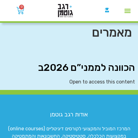
0
קבוצות הWhatsApp
מאמרים
הכוונה לממני”ם 2026ב
Open to access this content
אודות רגב גוטמן
המרכז המוביל והמקצועי לקורסים דיגיטליים (online courses)
במקצועות הכלכלה, סטטיסטיקה, החשבונאות והמתמטיקה