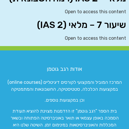
Open to access this content
שיעור 7 – מלאי (IAS 2)
Open to access this content
אודות רגב גוטמן
המרכז המוביל והמקצועי לקורסים דיגיטליים (online courses)
במקצועות הכלכלה, סטטיסטיקה, החשבונאות והמתמטיקה
וכן במקצועות נוספים.
בית הספר “רגב גוטמן” זו הזדמנות מצוינת להוציא תעודת
הסמכה באופן עצמאי או תואר באוניברסיטה הפתוחה ובשאר
המכללות והאוניברסיטאות במינימום זמן. השיטה שלנו היא