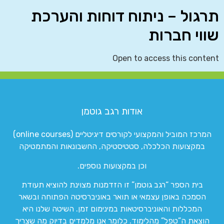
תרגול – ניתוח דוחות והערכת
שווי חברות
Open to access this content
אודות רגב גוטמן
המרכז המוביל והמקצועי לקורסים דיגיטליים (online courses)
במקצועות הכלכלה, סטטיסטיקה, החשבונאות והמתמטיקה
וכן במקצועות נוספים.
בית הספר “רגב גוטמן” זו הזדמנות מצוינת להוציא תעודת
הסמכה באופן עצמאי או תואר באוניברסיטה הפתוחה ובשאר
המכללות והאוניברסיטאות במינימום זמן. השיטה שלנו היא
הוצאת ה”טפל” מהלימוד. כלומר אנו מלמדים בדיוק מה שצריך