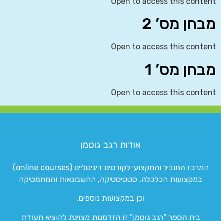
Open to access this content
מבחן מס’ 2
Open to access this content
מבחן מס’ 1
Open to access this content
אודות רגב גוטמן
המרכז המוביל והמקצועי לקורסים דיגיטליים (online courses)
במקצועות הכלכלה, סטטיסטיקה, החשבונאות והמתמטיקה
וכן במקצועות נוספים.
בית הספר “רגב גוטמן” זו הזדמנות מצוינת להוציא תעודת