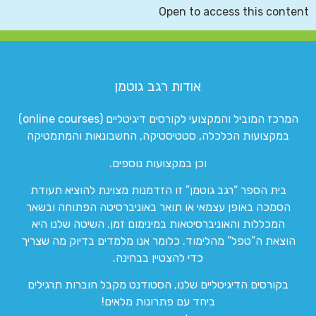
Open to access this content
אודות רגב גוטמן
המרכז המוביל והמקצועי לקורסים דיגיטליים (online courses)
במקצועות הכלכלה, סטטיסטיקה, החשבונאות והמתמטיקה
וכן במקצועות נוספים.
בית הספר “רגב גוטמן” זו הזדמנות מצוינת להוציא תעודת
הסמכה באופן עצמאי או תואר באוניברסיטה הפתוחה ובשאר
המכללות והאוניברסיטאות במינימום זמן. השיטה שלנו היא
הוצאת ה”טפל” מהלימוד. כלומר אנו מלמדים בדיוק מה שצריך
כדי להצטיין בבחינה.
בקורסים הדיגיטליים שלנו, הסטודנט מקבל חוברות תרגילים
ביחד עם פתרונות מלאים!