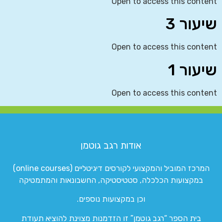
Open to access this content
שיעור 3
Open to access this content
שיעור 1
Open to access this content
אודות רגב גוטמן
המרכז המוביל והמקצועי לקורסים דיגיטליים (online courses)
במקצועות הכלכלה, סטטיסטיקה, החשבונאות והמתמטיקה
וכן במקצועות נוספים.
בית הספר “רגב גוטמן” זו הזדמנות מצוינת להוציא תעודת