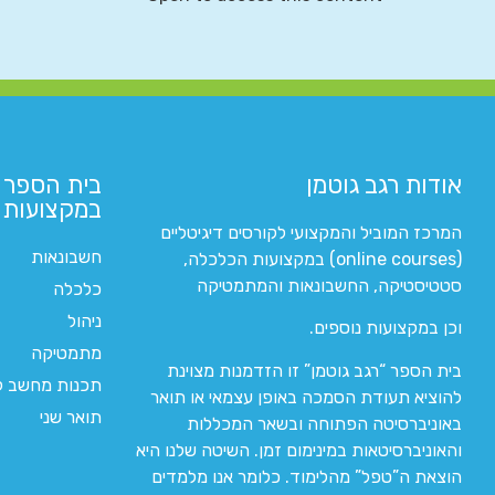
אודות רגב גוטמן
בית הספר 
במקצועות ה
המרכז המוביל והמקצועי לקורסים דיגיטליים
חשבונאות
(online courses) במקצועות הכלכלה,
סטטיסטיקה, החשבונאות והמתמטיקה
כלכלה
ניהול
וכן במקצועות נוספים.
מתמטיקה
בית הספר “רגב גוטמן” זו הזדמנות מצוינת
תכנות מחשב לי
להוציא תעודת הסמכה באופן עצמאי או תואר
תואר שני
באוניברסיטה הפתוחה ובשאר המכללות
והאוניברסיטאות במינימום זמן. השיטה שלנו היא
הוצאת ה”טפל” מהלימוד. כלומר אנו מלמדים