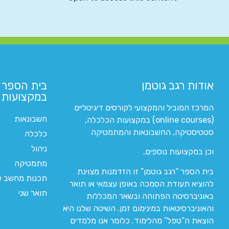
אודות רגב גוטמן
בית הספר 
במקצועות ה
המרכז המוביל והמקצועי לקורסים דיגיטליים
חשבונאות
(online courses) במקצועות הכלכלה,
סטטיסטיקה, החשבונאות והמתמטיקה
כלכלה
ניהול
וכן במקצועות נוספים.
מתמטיקה
בית הספר “רגב גוטמן” זו הזדמנות מצוינת
תכנות מחשב לי
להוציא תעודת הסמכה באופן עצמאי או תואר
תואר שני
באוניברסיטה הפתוחה ובשאר המכללות
והאוניברסיטאות במינימום זמן. השיטה שלנו היא
הוצאת ה”טפל” מהלימוד. כלומר אנו מלמדים